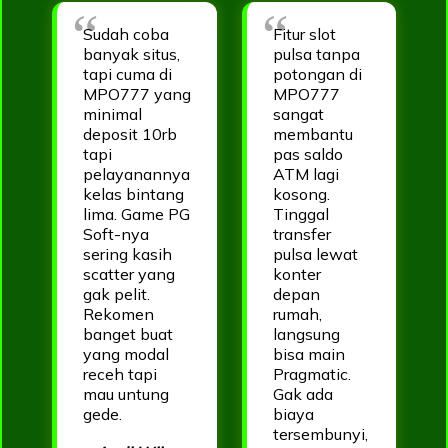
Sudah coba
Fitur slot
banyak situs,
pulsa tanpa
tapi cuma di
potongan di
MPO777 yang
MPO777
minimal
sangat
deposit 10rb
membantu
tapi
pas saldo
pelayanannya
ATM lagi
kelas bintang
kosong.
lima. Game PG
Tinggal
Soft-nya
transfer
sering kasih
pulsa lewat
scatter yang
konter
gak pelit.
depan
Rekomen
rumah,
banget buat
langsung
yang modal
bisa main
receh tapi
Pragmatic.
mau untung
Gak ada
gede.
biaya
tersembunyi,