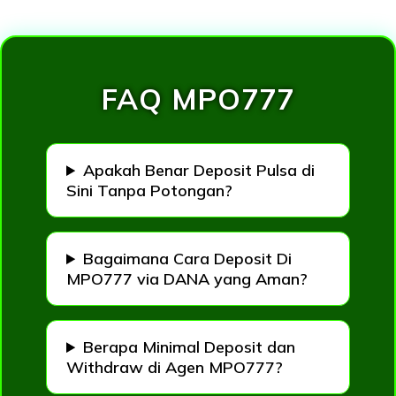
Loading...
FAQ MPO777
Apakah Benar Deposit Pulsa di
Sini Tanpa Potongan?
Bagaimana Cara Deposit Di
MPO777 via DANA yang Aman?
Berapa Minimal Deposit dan
Withdraw di Agen MPO777?