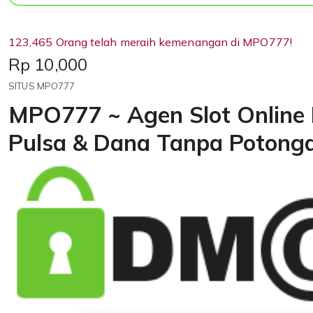
123,465 Orang telah meraih kemenangan di MPO777!
Price:
Rp 10,000
SITUS MPO777
MPO777 ~ Agen Slot Online 
Pulsa & Dana Tanpa Potong