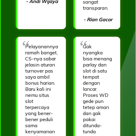
- Andi Wijaya
sangat
transparan.
- Rian Gacor
Pelayanannya
Gak
ramah banget,
nyangka
CS-nya sabar
bisa menang
jelasin aturan
parlay dan
turnover pas
slot di satu
saya ambil
tempat
bonus harian.
dengan
Baru kali ini
lancar.
nemu situs
Proses WD
slot
gede pun
terpercaya
tetep aman
yang bener-
dan gak
bener peduli
pakai
sama
ditunda-
kenyamanan
tunda.