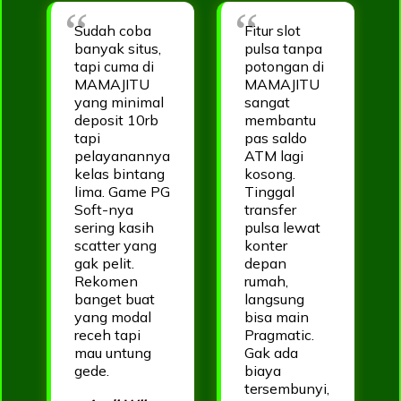
Sudah coba
Fitur slot
banyak situs,
pulsa tanpa
tapi cuma di
potongan di
MAMAJITU
MAMAJITU
yang minimal
sangat
deposit 10rb
membantu
tapi
pas saldo
pelayanannya
ATM lagi
kelas bintang
kosong.
lima. Game PG
Tinggal
Soft-nya
transfer
sering kasih
pulsa lewat
scatter yang
konter
gak pelit.
depan
Rekomen
rumah,
banget buat
langsung
yang modal
bisa main
receh tapi
Pragmatic.
mau untung
Gak ada
gede.
biaya
tersembunyi,