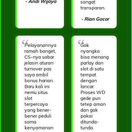
- Andi Wijaya
sangat
transparan.
- Rian Gacor
Pelayanannya
Gak
ramah banget,
nyangka
CS-nya sabar
bisa menang
jelasin aturan
parlay dan
turnover pas
slot di satu
saya ambil
tempat
bonus harian.
dengan
Baru kali ini
lancar.
nemu situs
Proses WD
slot
gede pun
terpercaya
tetep aman
yang bener-
dan gak
bener peduli
pakai
sama
ditunda-
kenyamanan
tunda.