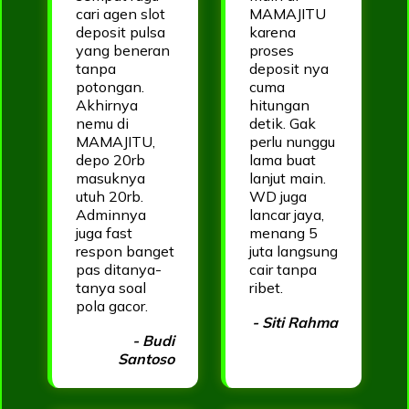
cari agen slot
MAMAJITU
deposit pulsa
karena
yang beneran
proses
tanpa
deposit nya
potongan.
cuma
Akhirnya
hitungan
nemu di
detik. Gak
MAMAJITU,
perlu nunggu
depo 20rb
lama buat
masuknya
lanjut main.
utuh 20rb.
WD juga
Adminnya
lancar jaya,
juga fast
menang 5
respon banget
juta langsung
pas ditanya-
cair tanpa
tanya soal
ribet.
pola gacor.
- Siti Rahma
- Budi
Santoso