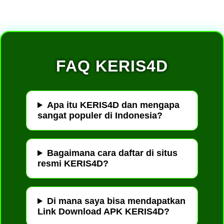
Loading...
FAQ KERIS4D
Apa itu KERIS4D dan mengapa
sangat populer di Indonesia?
Bagaimana cara daftar di situs
resmi KERIS4D?
Di mana saya bisa mendapatkan
Link Download APK KERIS4D?