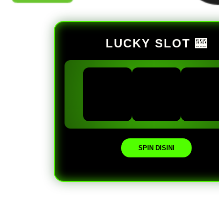
LUCKY SLOT 🎰
SPIN DISINI