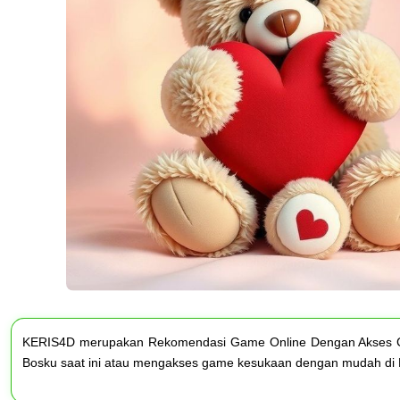
KERIS4D merupakan Rekomendasi Game Online Dengan Akses Cep
Bosku saat ini atau mengakses game kesukaan dengan mudah di