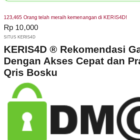
123,465 Orang telah meraih kemenangan di KERIS4D!
Price:
Rp 10,000
SITUS KERIS4D
KERIS4D ®️ Rekomendasi G
Dengan Akses Cepat dan Pra
Qris Bosku