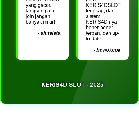
yang gacor,
KERIS4DSLOT
langsung aja
lengkap, dan
join jangan
sistem
banyak mikir!
KERIS4D nya
bener-bener
- alutsista
terbaru dan up-
to-date.
- bewokcok
KERIS4D SLOT - 2025